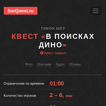
SarQuest.ru
ТИМОН ШОУ
КВЕСТ «
В ПОИСКАХ
ДИНО
»
Квест закрыт
Фото
Описание
Адрес
Отзывы
01:00
Ограничение по времени
2 – 6,
Количество игроков
max