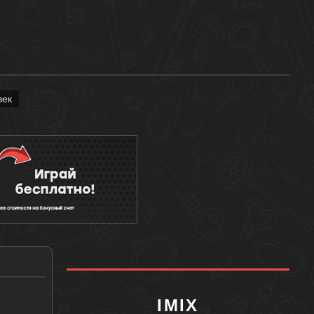
век
IMIX