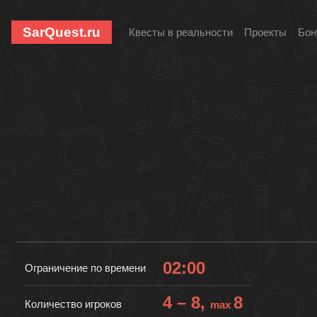
SarQuest.ru
Квесты в реальности
Проекты
Бон
02:00
Ограничение по времени
4 – 8,
8
Количество игроков
max