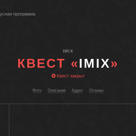
усная программа
IMIX
КВЕСТ «
IMIX
»
Квест закрыт
Фото
Описание
Адрес
Отзывы