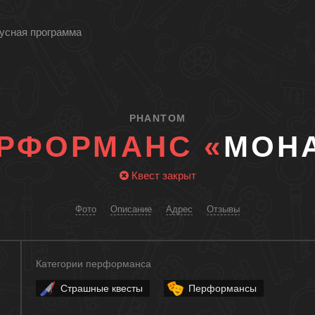
усная программа
PHANTOM
РФОРМАНС «
МОН
Квест закрыт
Фото
Описание
Адрес
Отзывы
Категории перформанса
Страшные квесты
Перформансы