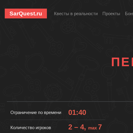
SarQuest.ru
Квесты в реальности
Проекты
Бон
ПЕ
01:40
Ограничение по времени
2 – 4,
7
Количество игроков
max