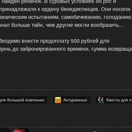
 найден ребенок. В суровых условиях он рос и
принадлежали к ордену бенедиктинцев. Они носили
физическим испытаниям, самобичеванию, голоданию
нал больше тайн, чем другие могли вообразить...
обходимо внести предоплату 500 рублей для
 день до забронированного времени, сумма возвраща
для большой компании
Антуражные
Квесты для п