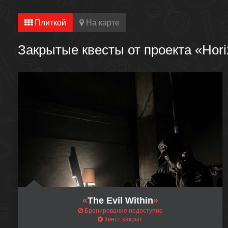
Плиткой
На карте
Закрытые квесты от проекта «Hori
«
The Evil Within
»
Бронирование недоступно
Квест закрыт