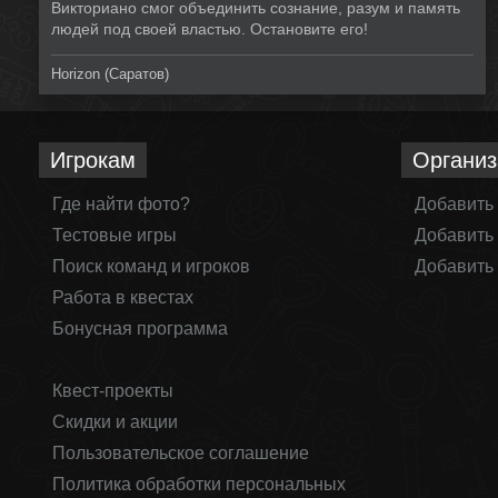
Викториано смог объединить сознание, разум и память
людей под своей властью. Остановите его!
Horizon (Саратов)
Игрокам
Организ
Где найти фото?
Добавить
Тестовые игры
Добавить 
Поиск команд и игроков
Добавить 
Работа в квестах
Бонусная программа
Квест-проекты
Скидки и акции
Пользовательское соглашение
Политика обработки персональных