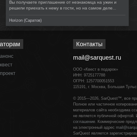
Вы получаете приглашение от незнакомца на ужин и
решили приехать к нему в гости, но на самом деле...
Horizon (Саратов)
аторам
Контакты
 анонс
mail@sarquest.ru
квест
ООО «Квест в подарок»
проект
ИНН: 9725177788
ОГРН: 1257700051553
115191, г. Москва, Большая Тульск
© 2015—2026, SarQuest™, все п
Полное или частичное копирован
материалов сайта необходима ссы
не является публичной офертой.
соглашение
. Коммерческие пред
на электронный адрес
mail@sarqu
SarQuest является зарегистриров