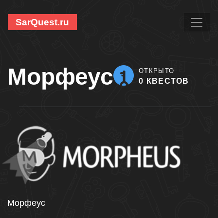
SarQuest.ru
Морфеус
ОТКРЫТО
0 КВЕСТОВ
Морфеус