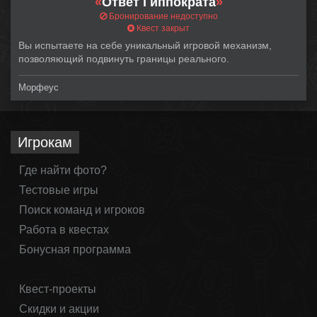
«
Ответ Гиппократа
»
Бронирование недоступно
Квест закрыт
Вы испытаете на себе уникальный игровой механизм,
позволяющий подвинуть границы реального.
Морфеус
Игрокам
Где найти фото?
Тестовые игры
Поиск команд и игроков
Работа в квестах
Бонусная программа
Квест-проекты
Скидки и акции