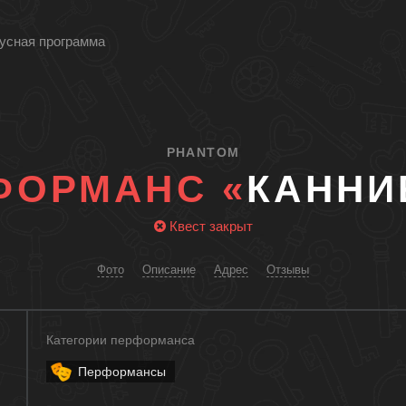
усная программа
PHANTOM
ФОРМАНС «
КАННИ
Квест закрыт
Фото
Описание
Адрес
Отзывы
Категории перформанса
Перформансы