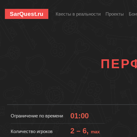
SarQuest.ru
Квесты в реальности
Проекты
Бон
ПЕР
01:00
Ограничение по времени
2 – 6,
Количество игроков
max