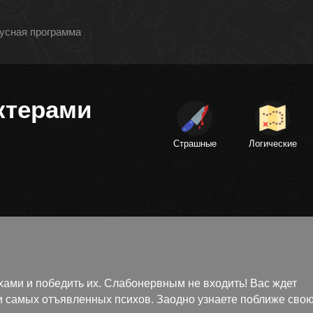
усная программа
ктерами
Страшные
Логические
хами и победить их. Слабонервным не входить! Вас ждет
 самых отъявленных психов. Заодно узнаете поближе сво