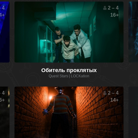
 4
2 – 4
4+
16+
Обитель проклятых
Quest Stars | LOCKation
 4
2 – 4
6+
14+