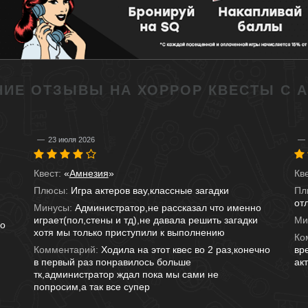
ИЕ ОТЗЫВЫ НА ХОРРОР КВЕСТЫ С 
23 июля 2026
Квест:
«
Амнезия
»
Кв
Плюсы:
Игра актеров вау,классные загадки
Пл
от
Минусы:
Администратор,не рассказал что именно
играет(пол,стены и тд),не давала решить загадки
Ми
но
хотя мы только приступили к выполнению
Ко
Комментарий:
Ходила на этот квес во 2 раз,конечно
вр
в первый раз понравилось больше
ак
тк,администратор ждал пока мы сами не
попросим,а так все супер