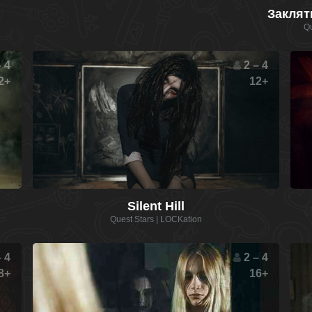
Заклят
Qu
 4
2 – 4
2+
12+
Silent Hill
Quest Stars | LOCKation
 4
2 – 4
8+
16+