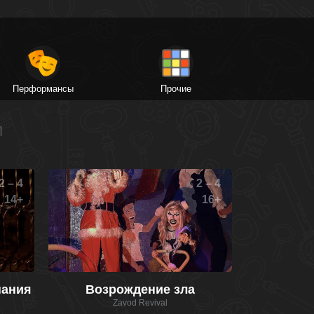
Перформансы
Прочие
И
2 – 4
2 – 4
14+
16+
нания
Возрождение зла
Zavod Revival