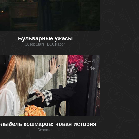
Бульварные ужасы
Quest Stars | LOCKation
2 – 4
14+
олыбель кошмаров: новая история
Безумие