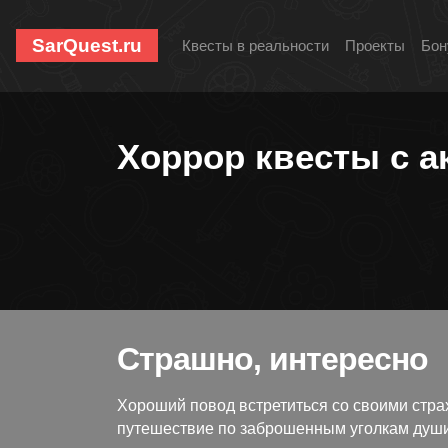
SarQuest.ru
Квесты в реальности
Проекты
Бон
Хоррор квесты с а
Страшно, интересно
Хороший повод встретиться со своими стра
путешествие по заброшенным уголкам души