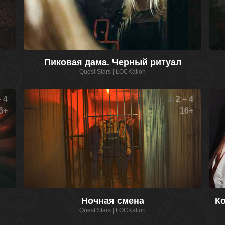
Пиковая дама. Черный ритуал
Quest Stars | LOCKation
 4
2 – 4
6+
16+
Ночная смена
К
Quest Stars | LOCKation