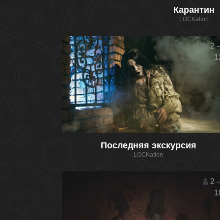
Карантин
LOCKation
2 –
1
Последняя экскурсия
LOCKation
2 –
1