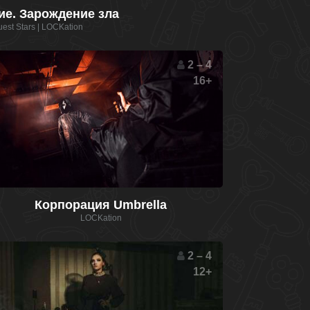
ие. Зарождение зла
est Stars | LOCKation
2 – 4
16+
Корпорация Umbrella
LOCKation
2 – 4
12+