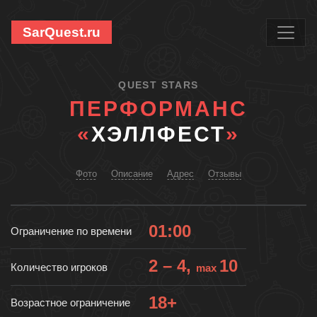
SarQuest.ru
QUEST STARS
ПЕРФОРМАНС
«
ХЭЛЛФЕСТ
»
Фото
Описание
Адрес
Отзывы
01:00
Ограничение по времени
2 – 4,
10
Количество игроков
max
18+
Возрастное ограничение