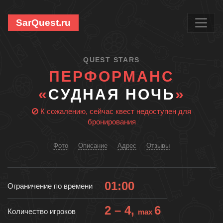
SarQuest.ru
QUEST STARS
ПЕРФОРМАНС
«
СУДНАЯ НОЧЬ
»
К сожалению, сейчас квест недоступен для
бронирования
Фото
Описание
Адрес
Отзывы
01:00
Ограничение по времени
2 – 4,
6
Количество игроков
max