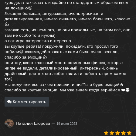
курс дела так сказать и крайне не стандартным образом ввел
на локацию🙂
Локация большая, антуражная, очень красивая и
детализированная, ничего лишнего, ничего большего, классно
👍
загадки есть, их немного, но они прикольные, на этом всё, они
там не особо то и нужны)
а вот игра актеров это интересно
вы крутые ребята! покружили, покидали, кто просил того
побили😅 взаимодействовать с вами было очень весело,
спасибо за эмоции👍
по итогу, квест классный,много офигенных фишек, которых
нигде не видели, детализированный, интересный, очень
драйвовый, для тех кто любит тактил и побегать прям самое
то🤙
мы получили все за чем пришли: и пиз**ы и бурю эмоций🔥
спасибо за крутые эмоции, мы уже знаем когда вернёмся ❤️👻
Комментировать
Наталия Егорова
19 июня 2023