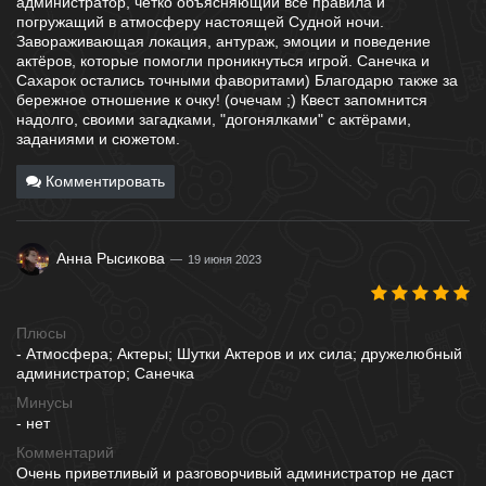
администратор, чётко объясняющий все правила и
погружащий в атмосферу настоящей Судной ночи.
Завораживающая локация, антураж, эмоции и поведение
актёров, которые помогли проникнуться игрой. Санечка и
Сахарок остались точными фаворитами) Благодарю также за
бережное отношение к очку! (очечам ;) Квест запомнится
надолго, своими загадками, "догонялками" с актёрами,
заданиями и сюжетом.
Комментировать
Анна Рысикова
19 июня 2023
Плюсы
- Атмосфера; Актеры; Шутки Актеров и их сила; дружелюбный
администратор; Санечка
Минусы
- нет
Комментарий
Очень приветливый и разговорчивый администратор не даст