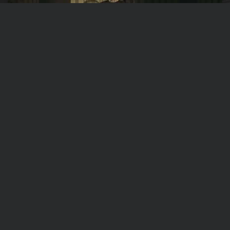
«
Бульварные ужасы
»
Лондон, 1865 год. Здесь никогда не было безопасно.
Горожане заняты повседневными делами. Но им сл...
Quest Stars | LOCKation