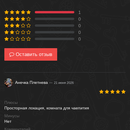
1
100 %
0
0 %
0
0 %
0
0 %
0
0 %
Оставить отзыв
Анечка Плетнева
21 июня 2026
Плюсы
Просторная локация, комната для чаепития
Минусы
Нет
Комментарий