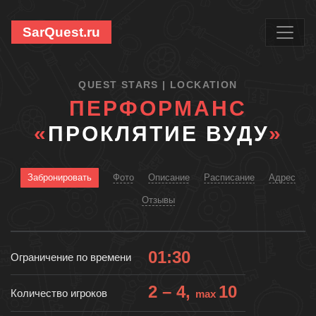
SarQuest.ru
QUEST STARS | LOCKATION
ПЕРФОРМАНС
«
ПРОКЛЯТИЕ ВУДУ
»
Забронировать
Фото
Описание
Расписание
Адрес
Отзывы
01:30
Ограничение по времени
2 – 4,
10
Количество игроков
max