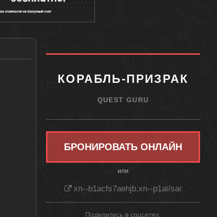
КОРАБЛЬ-ПРИЗРАК
QUEST GURU
БРОНИРОВАТЬ ОНЛАЙН
или
xn--b1acfs7aehjb.xn--p1ai/sar
Поделитесь в соцсетях: