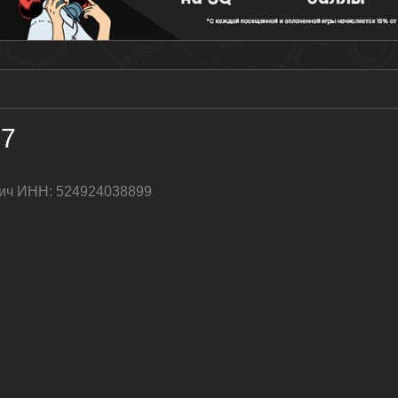
57
вич ИНН: 524924038899