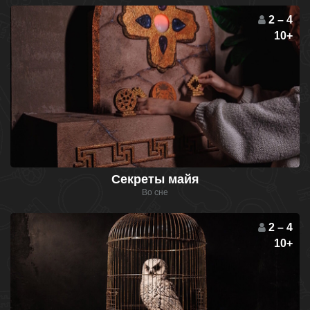
2 – 4
10+
Секреты майя
Во сне
2 – 4
10+