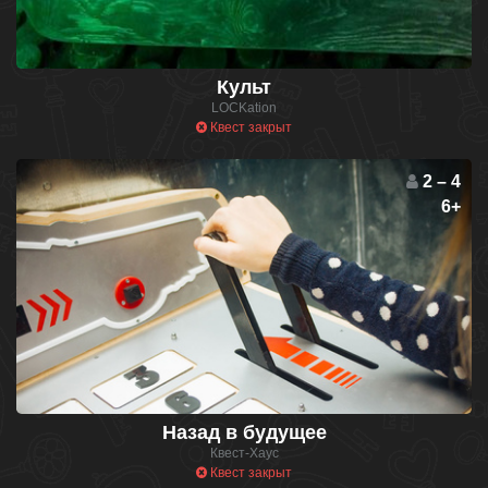
Культ
LOCKation
Квест закрыт
2 – 4
6+
Назад в будущее
Квест-Хаус
Квест закрыт