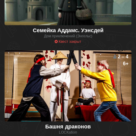
Семейка Аддамс. Уэнсдей
Дом приключений (Энгельс)
Квест закрыт
2 – 4
6+
Башня драконов
LOCKation