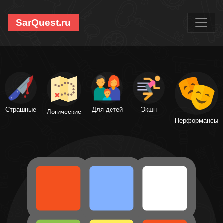
SarQuest.ru
Страшные
Для детей
Экшн
Логические
Перформансы