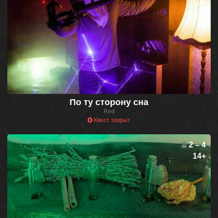
10+
По ту сторону сна
Red
Квест закрыт
2 – 4
14+