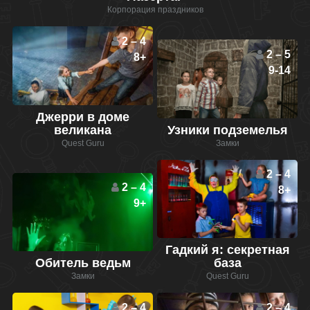
Корпорация праздников
2 – 4
2 – 5
8+
9-14
Джерри в доме
великана
Узники подземелья
Quest Guru
Замки
2 – 4
2 – 4
8+
9+
Гадкий я: секретная
Обитель ведьм
база
Замки
Quest Guru
2 – 4
2 – 4