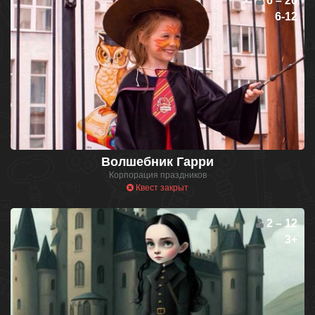
6 – 20
6-12
Волшебник Гарри
Корпорация праздников
Квест закрыт
2 – 12
3+