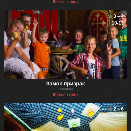
Квест закрыт
3 – 4
10-13
Замок-призрак
Phantom
Квест закрыт
2 – 6
12+