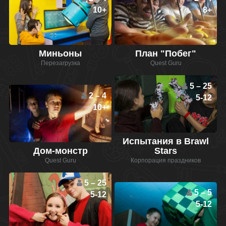
10+
8+
Миньоны
План "Побег"
Перезагрузка
Quest Guru
5 – 25
2 – 4
5-12
10+
Испытания в Brawl
Дом-монстр
Stars
Quest Guru
Корпорация праздников
5 – 25
5 – 5
5-12
5-12