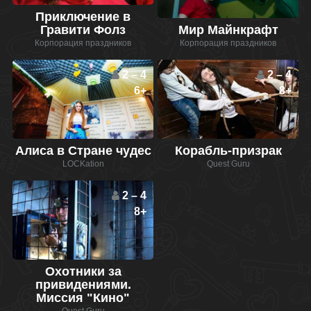
Приключение в
Гравити Фолз
Мир Майнкрафт
Корпорация праздников
Корпорация праздников
2 – 4
2 – 4
6+
8+
Алиса в Стране чудес
Корабль-призрак
LOCKation
Quest Guru
2 – 4
8+
Охотники за
привидениями.
Миссия "Кино"
Quest Guru