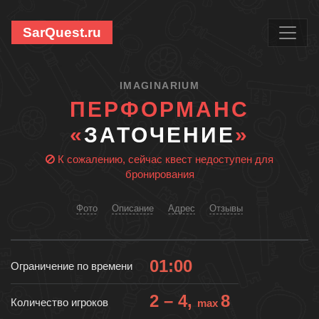
SarQuest.ru
IMAGINARIUM
ПЕРФОРМАНС
«
ЗАТОЧЕНИЕ
»
К сожалению, сейчас квест недоступен для
бронирования
Фото
Описание
Адрес
Отзывы
01:00
Ограничение по времени
2 – 4,
8
Количество игроков
max