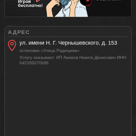
АДРЕС
ул. имени Н. Г. Чернышевского, д. 153
остановка «Улица Радищева»
Услугу оказывает: ИП Акимов Никита Денисович ИНН:
645395070686