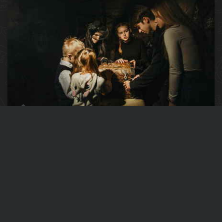
«
Страшные сказки
»
На самой окраине Лондона есть особняк, который местные
жители обходят стороной…
LOCKation