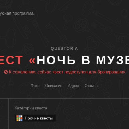
усная программа
QUESTORIA
ЕСТ «
НОЧЬ В МУЗ
К сожалению, сейчас квест недоступен для бронирования
Фото
Описание
Адрес
Отзывы
Категории квеста
Прочие квесты