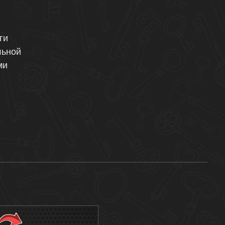
ги
льной
ми