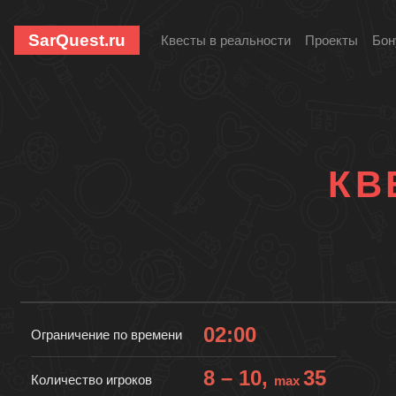
SarQuest.ru
Квесты в реальности
Проекты
Бон
КВ
02:00
Ограничение по времени
8 – 10,
35
Количество игроков
max