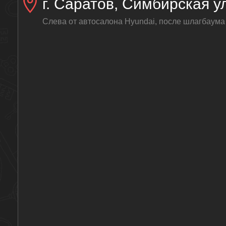
г. Саратов, Симбирская ул
Слева от автосалона Hyundai, после шлагбаума