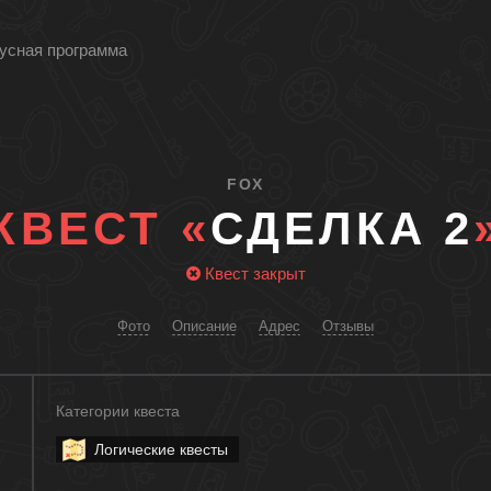
усная программа
FOX
КВЕСТ «
СДЕЛКА 2
Квест закрыт
Фото
Описание
Адрес
Отзывы
Категории квеста
Логические квесты