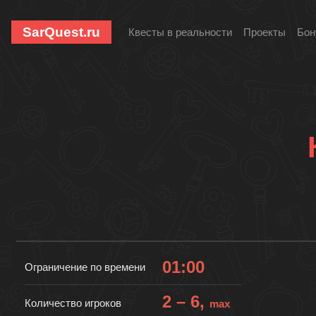
SarQuest.ru
Квесты в реальности
Проекты
Бон
01:00
Ограничение по времени
2 – 6,
Количество игроков
max