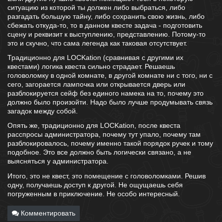
ситуацию из которой ты должен либо выбраться, либо
разгадать большую тайну, либо сохранить свою жизнь, либо
сбежать откуда-то, то в данном квесте задача - подготовить
сцену и реквизит к выступлению, представлению. Потому-то
это и скучно, что сама легенда как таковая отсутствует.
Традиционно для LOCKation (сравнивая с другими их
квестами) логика квеста сильно страдает. Решаешь
головоломку в одной комнате, в другой комнате ни с того, ни с
сего, загорается лампочка или открывается дверь или
разблокируется сейф без единого намека на то, почему это
должно было произойти. Надо было лучше продумывать связь
загадок между собой.
Опять же, традиционно для LOCKation, после квеста
расспросы администратора, почему тут упало, почему там
разблокировалось, почему именно такой порядок ручек и тому
подобное. Это все должно быть логически связано, а не
выясняться у администратора.
Итого, это не квест, это помещение с головоломками. Решив
одну, получаешь доступ к другой. Не ощущаешь себя
погруженным в приключение. Не особо интересный.
Комментировать