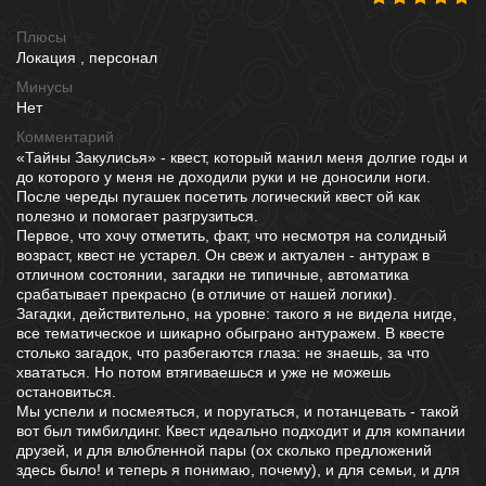
Плюсы
Локация , персонал
Минусы
Нет
Комментарий
«Тайны Закулисья» - квест, который манил меня долгие годы и
до которого у меня не доходили руки и не доносили ноги.
После череды пугашек посетить логический квест ой как
полезно и помогает разгрузиться.
Первое, что хочу отметить, факт, что несмотря на солидный
возраст, квест не устарел. Он свеж и актуален - антураж в
отличном состоянии, загадки не типичные, автоматика
срабатывает прекрасно (в отличие от нашей логики).
Загадки, действительно, на уровне: такого я не видела нигде,
все тематическое и шикарно обыграно антуражем. В квесте
столько загадок, что разбегаются глаза: не знаешь, за что
хвататься. Но потом втягиваешься и уже не можешь
остановиться.
Мы успели и посмеяться, и поругаться, и потанцевать - такой
вот был тимбилдинг. Квест идеально подходит и для компании
друзей, и для влюбленной пары (ох сколько предложений
здесь было! и теперь я понимаю, почему), и для семьи, и для