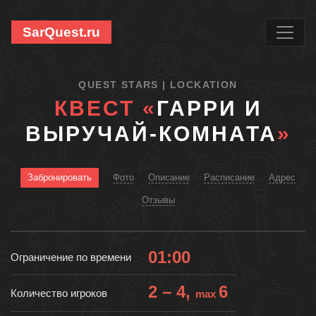
SarQuest.ru
QUEST STARS | LOCKATION
КВЕСТ «
ГАРРИ И
ВЫРУЧАЙ-КОМНАТА
»
Забронировать
Фото
Описание
Расписание
Адрес
Отзывы
01:00
Ограничение по времени
2 – 4,
6
Количество игроков
max