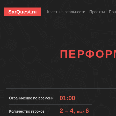
SarQuest.ru
Квесты в реальности
Проекты
Бон
ПЕРФОР
01:00
Ограничение по времени
2 – 4,
6
Количество игроков
max