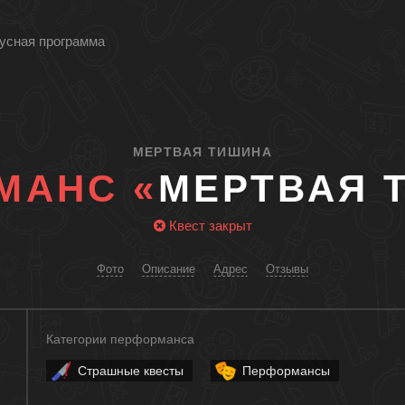
усная программа
МЕРТВАЯ ТИШИНА
МАНС «
МЕРТВАЯ 
Квест закрыт
Фото
Описание
Адрес
Отзывы
Категории перформанса
Страшные квесты
Перформансы