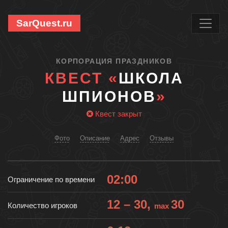
SarQuest.ru
КОРПОРАЦИЯ ПРАЗДНИКОВ
КВЕСТ «
ШКОЛА
ШПИОНОВ
»
Квест закрыт
Фото
Описание
Адрес
Отзывы
02:00
Ограничение по времени
12 – 30,
30
Количество игроков
max