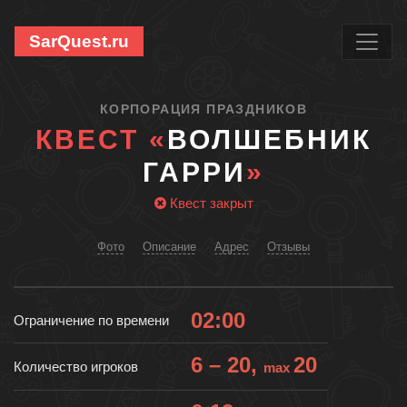
SarQuest.ru
КОРПОРАЦИЯ ПРАЗДНИКОВ
КВЕСТ «
ВОЛШЕБНИК
ГАРРИ
»
Квест закрыт
Фото
Описание
Адрес
Отзывы
02:00
Ограничение по времени
6 – 20,
20
Количество игроков
max