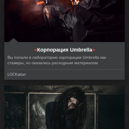
«
Корпорация Umbrella
»
Вы попали в лабораторию корпорации Umbrella как
стажеры, но оказались расходным материалом
LOCKation