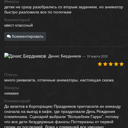
Минусы
детки не сразу разобрались со вторым заданием, но аниматор
быстро разложила все по полочкам
Комментарий
квест классный
Комментировать
Денис Бердников
18 марта 2020
Плюсы
много реквизита, отличные аниматоры, настоящая сказка
Минусы
никаких
Комментарий
До визитов в Корпорацию Праздников пригласили их команду
сначала на выезд в кафе, где праздновали День Рождения
племянника. Сценарий выбрали "Волшебник Гарри", потому
что все дети безудержные фанаты Поттерианы от первой
серии до последней. Дома у племяшей все увешано