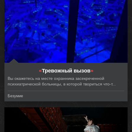
«
Тревожный вызов
»
Вы окажетесь на месте охранника засекреченной
психиатрической больницы, в которой твориться что-т...
Безумие