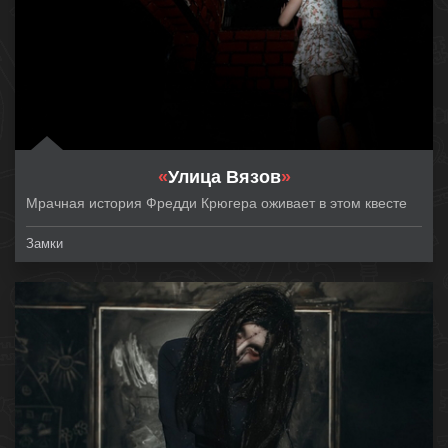
«
Улица Вязов
»
Мрачная история Фредди Крюгера оживает в этом квесте
Замки